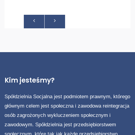
pracy i tworząca wokół siebie klimat
prawdziwej rodziny. Dziękujemy Danusiu.
Dziękujemy Wam. Pozdrawiam Waldek i
Ewa N.
Kim jesteśmy?
Spółdzielnia Socjalna jest podmiotem prawnym, którego
głównym celem jest społeczna i zawodowa reintegracja
osób zagrożonych wykluczeniem społecznym i
zawodowym. Spółdzielnia jest przedsiębiorstwem
społecznym, które tak jak każde przedsiębiorstwo