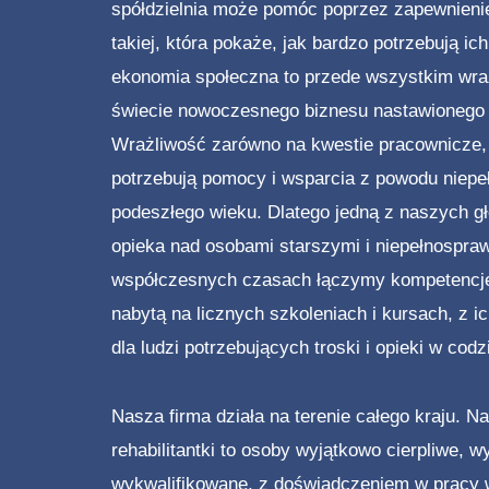
e
spółdzielnia może pomóc poprzez zapewnienie
takiej, która pokaże, jak bardzo potrzebują ic
w
ekonomia społeczna to przede wszystkim wraż
p
świecie nowoczesnego biznesu nastawionego 
i
Wrażliwość zarówno na kwestie pracownicze, j
potrzebują pomocy i wsparcia z powodu niepe
s
podeszłego wieku. Dlatego jedną z naszych gł
ó
opieka nad osobami starszymi i niepełnospra
w
współczesnych czasach łączymy kompetencj
nabytą na licznych szkoleniach i kursach, z i
dla ludzi potrzebujących troski i opieki w codz
Nasza firma działa na terenie całego kraju. Na
rehabilitantki to osoby wyjątkowo cierpliwe, w
wykwalifikowane, z doświadczeniem w pracy w