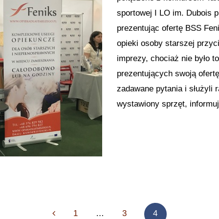
sportowej I LO im. Dubois p
prezentując ofertę BSS Fen
opieki osoby starszej przy
imprezy, chociaż nie było t
prezentujących swoją ofertę
zadawane pytania i służyli 
wystawiony sprzęt, informuj
Previous
1
…
3
4