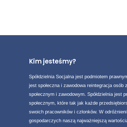
t
r
o
n
i
Kim jesteśmy?
c
o
Spółdzielnia Socjalna jest podmiotem prawny
w
jest społeczna i zawodowa reintegracja osób
a
społecznym i zawodowym. Spółdzielnia jest p
społecznym, które tak jak każde przedsiębior
n
swoich pracowników i członków. W odróżnien
i
gospodarczych naszą najważniejszą wartością