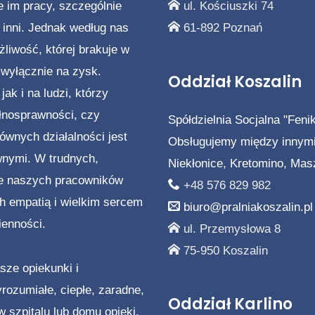
 im pracy, szczególnie
ul. Kościuszki 74
h inni. Jednak według nas
61-892 Poznań
liwość, której brakuje w
wyłącznie na zysk.
Oddział Koszalin
ak i na ludzi, którzy
łnosprawności, czy
Spółdzielnia Socjalna "Fenik
ównych działalności jest
Obsługujemy między innymi 
wnymi. W trudnych,
Niekłonice, Kretomino, Mas
e naszych pracowników
+48 576 829 982
ch empatią i wielkim sercem
biuro@pralniakoszalin.pl
ienności.
ul. Przemysłowa 8
75-950 Koszalin
sze opiekunki i
yrozumiałe, ciepłe, zaradne,
Oddział Karlino
 szpitalu lub domu opieki,